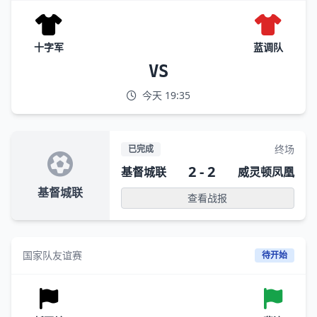
十字军
蓝调队
VS
今天 19:35
已完成
终场
2 - 2
基督城联
威灵顿凤凰
基督城联
查看战报
国家队友谊赛
待开始