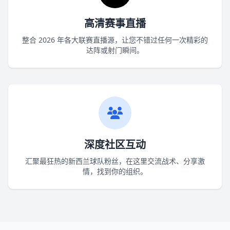
高清赛事直播
整合 2026 年各大联赛直播源，让您不错过任何一次精彩的
达阵或射门瞬间。
深度社区互动
汇聚最狂热的新西兰球队粉丝，在这里交流战术、分享激
情，找到你的组织。