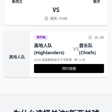
新西兰
斐济
VS
明天 15:00
待开始
20:00
高地人队
酋长队
VS
(Highlanders)
(Chiefs)
高地人队
2026 超级橄榄球太平洋联赛 - 第 12 轮
预约提醒