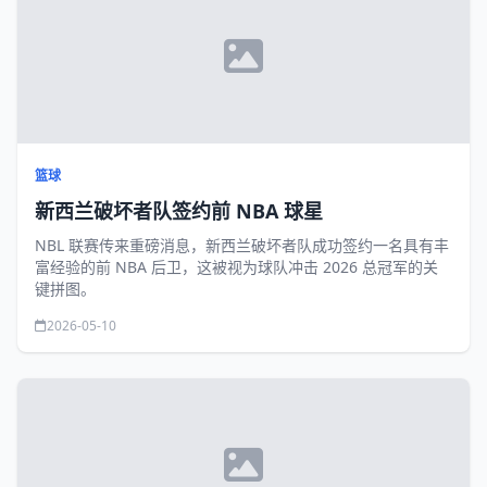
篮球
新西兰破坏者队签约前 NBA 球星
NBL 联赛传来重磅消息，新西兰破坏者队成功签约一名具有丰
富经验的前 NBA 后卫，这被视为球队冲击 2026 总冠军的关
键拼图。
2026-05-10