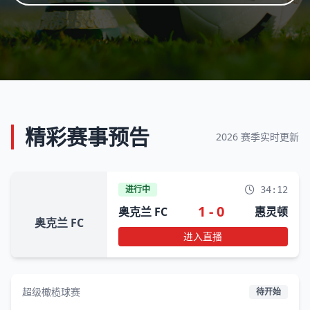
精彩赛事预告
2026 赛季实时更新
进行中
34:12
1 - 0
奥克兰 FC
惠灵顿
奥克兰 FC
进入直播
超级橄榄球赛
待开始