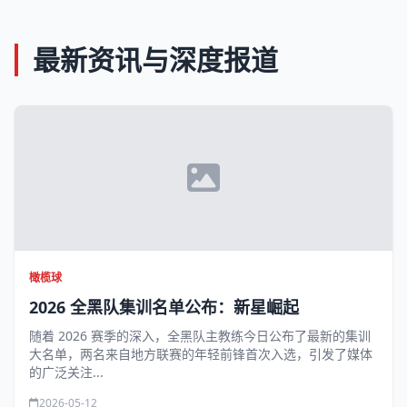
最新资讯与深度报道
橄榄球
2026 全黑队集训名单公布：新星崛起
随着 2026 赛季的深入，全黑队主教练今日公布了最新的集训
大名单，两名来自地方联赛的年轻前锋首次入选，引发了媒体
的广泛关注...
2026-05-12